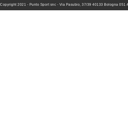
Copyright 2021 - Punto Sport snc - Via Pasubio, 37/39 40133 Bologna 051.