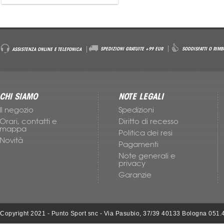
Accessori Nike
SPEDIZIONI GRATUITE +99 EUR
SODDISFATTI O RIMB
ASSISTENZA ONLINE E TELEFONICA
CHI SIAMO
NOTE LEGALI
Il negozio
Spedizioni
Orari, contatti e
Diritto di recesso
mappa
Politica dei resi
Novità
Pagamenti
Note generali e
privacy
Garanzie
Copyright 2021 - Punto Sport snc - Via Pasubio, 37/39 40133 Bologna 051.