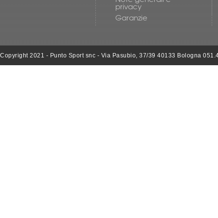
privacy
Garanzie
Copyright 2021 - Punto Sport snc - Via Pasubio, 37/39 40133 Bologna 051.