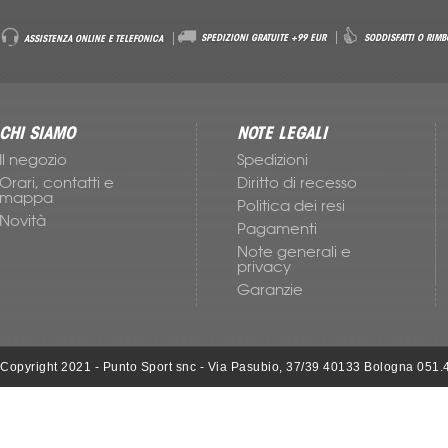
Accessori Nike
SPEDIZIONI GRATUITE +99 EUR
SODDISFATTI O RIMB
ASSISTENZA ONLINE E TELEFONICA
CHI SIAMO
NOTE LEGALI
Il negozio
Spedizioni
Orari, contatti e
Diritto di recesso
mappa
Politica dei resi
Novità
Pagamenti
Note generali e
privacy
Garanzie
Copyright 2021 - Punto Sport snc - Via Pasubio, 37/39 40133 Bologna 051.