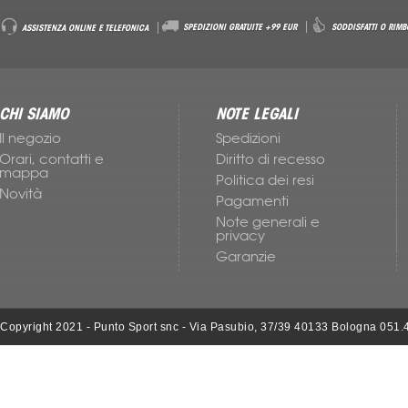
Accessori Nike
SPEDIZIONI GRATUITE +99 EUR
SODDISFATTI O RIMB
ASSISTENZA ONLINE E TELEFONICA
CHI SIAMO
NOTE LEGALI
Il negozio
Spedizioni
Orari, contatti e
Diritto di recesso
mappa
Politica dei resi
Novità
Pagamenti
Note generali e
privacy
Garanzie
Copyright 2021 - Punto Sport snc - Via Pasubio, 37/39 40133 Bologna 051.