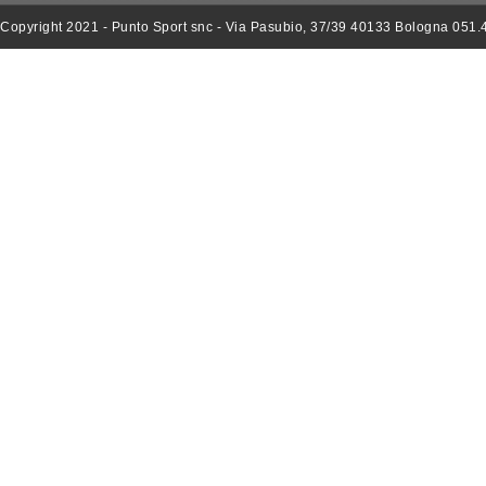
Copyright 2021 - Punto Sport snc - Via Pasubio, 37/39 40133 Bologna 051.